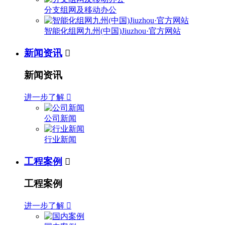
分支组网及移动办公
智能化组网九州(中国)Jiuzhou·官方网站
新闻资讯

新闻资讯
进一步了解

公司新闻
行业新闻
工程案例

工程案例
进一步了解
