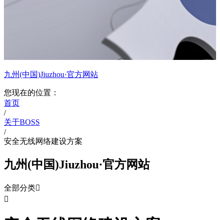
九州(中国)Jiuzhou·官方网站
您现在的位置：
首页
/
关于BOSS
/
安全无线网络建设方案
九州(中国)Jiuzhou·官方网站
全部分类

