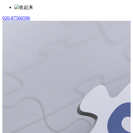
020-87566596